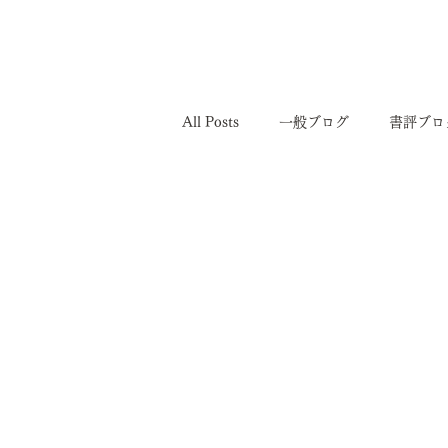
All Posts
一般ブログ
書評ブロ
儲かる会社にしたい
その他
まだ仲間は少ないけど、ニーズはあ
そういうことだったのか！
儲
困ったことがあったらどうやって考