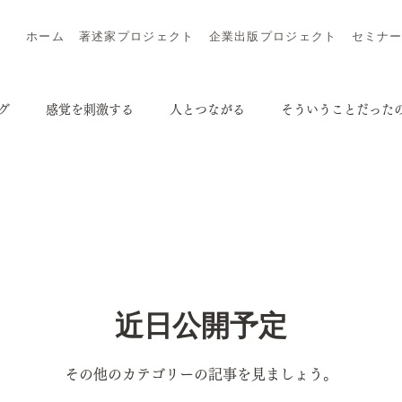
ホーム
著述家プロジェクト
企業出版プロジェクト
セミナ
グ
感覚を刺激する
人とつながる
そういうことだった
懐かしい記憶に出会う
困ったことがあったらどうやって考え
る
健康になる
ブログ
感覚を刺激する
人とつな
近日公開予定
かる会社にしたい
その他
懐かしい記憶に出会う
その他のカテゴリーの記事を見ましょう。
える？
まだ仲間は少ないけど、ニーズはある
健康になる