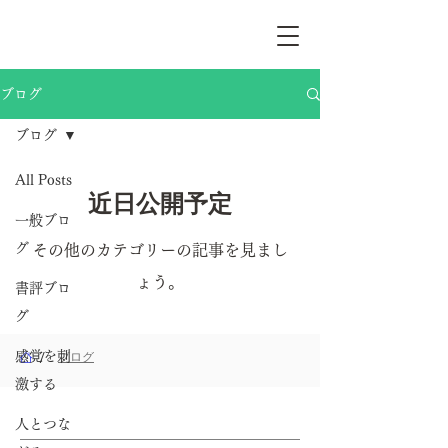
ブログ
ブログ
All Posts
近日公開予定
一般ブロ
グ
その他のカテゴリーの記事を見まし
ょう。
書評ブロ
グ
/
感覚を刺
ブログ
激する
ホーム
人とつな