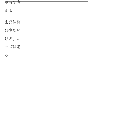
やって考
セミナー＆説明会
える？
出版体験ツアー
まだ仲間
は少ない
出版社紹介制度
けど、ニ
出版実績のある方
ーズはあ
る
著者紹介パートナー制度
健康にな
出版お役立ち情報
る
個別相談のお申し込み
ブログ
感覚を刺
出版社の方へ
激する
人とつな
がる
プライバシーポリシー