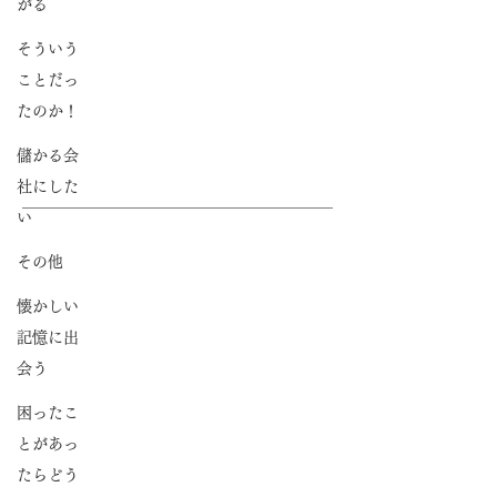
がる
支援書籍実績の紹介
そういう
代表メッセージ
ことだっ
たのか！
会社概要
儲かる会
社にした
サービス
い
著述家プロジェクト
その他
出版をご一緒した著者の声
懐かしい
記憶に出
企業出版プロジェクト
会う
出版をご一緒した経営者の声
困ったこ
とがあっ
たらどう
出版の窓口