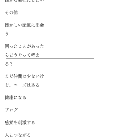
儲かる会社にしたい
支援書籍実績の紹介
その他
代表メッセージ
懐かしい記憶に出会
会社概要
う
困ったことがあった
サービス
らどうやって考え
る？
著述家プロジェクト
まだ仲間は少ないけ
出版をご一緒した著者の声
ど、ニーズはある
健康になる
企業出版プロジェクト
ブログ
出版をご一緒した経営者の声
感覚を刺激する
人とつながる
出版の窓口