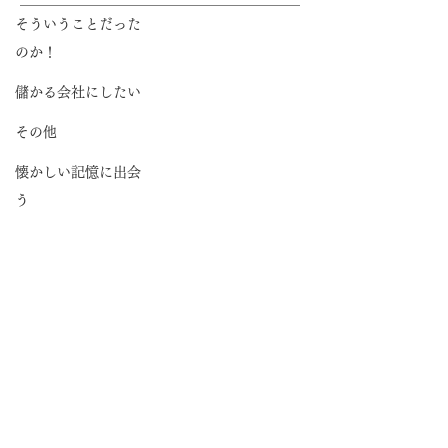
そういうことだった
セミナー＆説明会
のか！
出版体験ツアー
儲かる会社にしたい
出版社紹介制度
その他
出版実績のある方
懐かしい記憶に出会
う
著者紹介パートナー制度
困ったことがあった
出版お役立ち情報
らどうやって考え
個別相談のお申し込み
る？
まだ仲間は少ないけ
出版社の方へ
ど、ニーズはある
健康になる
プライバシーポリシー
ブログ